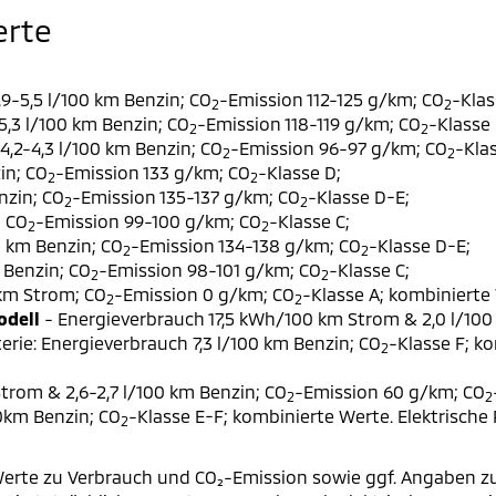
erte
9-5,5 l/100 km Benzin; CO
-Emission 112-125 g/km; CO
-Klas
2
2
,3 l/100 km Benzin; CO
-Emission 118-119 g/km; CO
-Klasse 
2
2
,2-4,3 l/100 km Benzin; CO
-Emission 96-97 g/km; CO
-Klas
2
2
in; CO
-Emission 133 g/km; CO
-Klasse D;
2
2
nzin; CO
-Emission 135-137 g/km; CO
-Klasse D-E;
2
2
; CO
-Emission 99-100 g/km; CO
-Klasse C;
2
2
0 km Benzin; CO
-Emission 134-138 g/km; CO
-Klasse D-E;
2
2
 Benzin; CO
-Emission 98-101 g/km; CO
-Klasse C;
2
2
 km Strom; CO
-Emission 0 g/km; CO
-Klasse A; kombinierte 
2
2
odell
- Energieverbrauch 17,5 kWh/100 km Strom & 2,0 l/100
erie: Energieverbrauch 7,3 l/100 km Benzin; CO
-Klasse F; k
2
trom & 2,6-2,7 l/100 km Benzin; CO
-Emission 60 g/km; CO
2
2
00km Benzin; CO
-Klasse E-F; kombinierte Werte. Elektrische
2
erte zu Verbrauch und CO₂-Emission sowie ggf. Angaben z