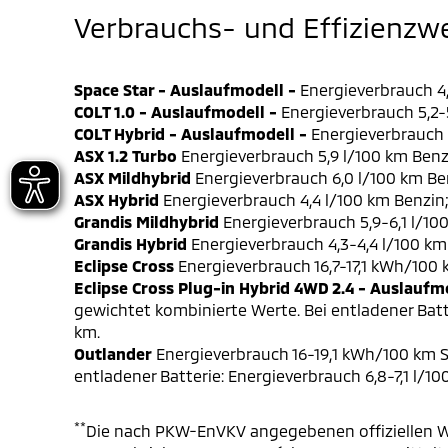
Verbrauchs- und Effizienzw
Space Star - Auslaufmodell -
Energieverbrauch 4,
COLT 1.0 - Auslaufmodell -
Energieverbrauch 5,2-5
COLT Hybrid - Auslaufmodell -
Energieverbrauch 4
ASX 1.2 Turbo
Energieverbrauch 5,9 l/100 km Benz
ASX Mildhybrid
Energieverbrauch 6,0 l/100 km Be
ASX Hybrid
Energieverbrauch 4,4 l/100 km Benzin
Grandis Mildhybrid
Energieverbrauch 5,9-6,1 l/10
Grandis Hybrid
Energieverbrauch 4,3-4,4 l/100 km
Eclipse Cross
Energieverbrauch 16,7-17,1 kWh/100
Eclipse Cross Plug-in Hybrid 4WD 2.4 - Auslaufm
gewichtet kombinierte Werte. Bei entladener Batt
km.
Outlander
Energieverbrauch 16-19,1 kWh/100 km S
entladener Batterie: Energieverbrauch 6,8-7,1 l/1
**
Die nach PKW-EnVKV angegebenen offiziellen W