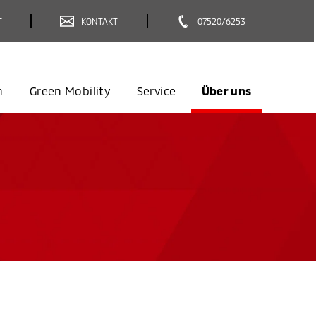
T
KONTAKT
07520/6253
n
Green Mobility
Service
Über uns